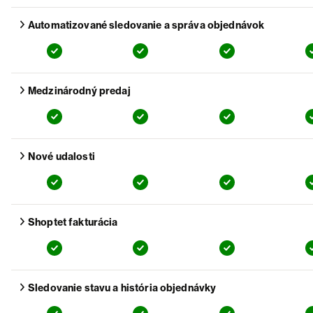
Zobraziť detail funkcie
Automatizované sledovanie a správa objednávok
Free
:
Basic
:
Business
:
Zobraziť detail funkcie
Medzinárodný predaj
Free
:
Basic
:
Business
:
Zobraziť detail funkcie
Nové udalosti
Free
:
Basic
:
Business
:
Zobraziť detail funkcie
Shoptet fakturácia
Free
:
Basic
:
Business
:
Zobraziť detail funkcie
Sledovanie stavu a história objednávky