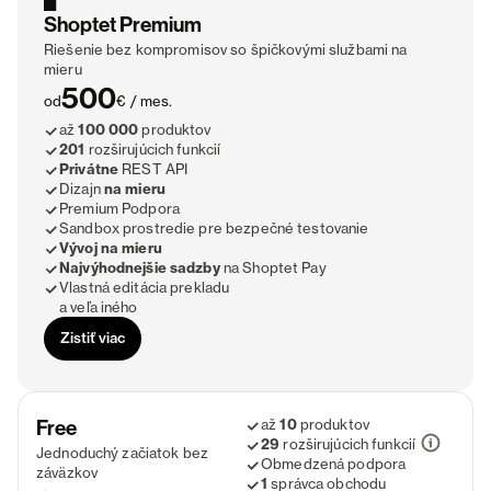
Shoptet Premium
Riešenie bez kompromisov so špičkovými službami na
mieru
500
od
€ / mes.
až
100 000
produktov
201
rozširujúcich funkcií
Privátne
REST API
Dizajn
na mieru
Premium Podpora
Sandbox prostredie pre bezpečné testovanie
Vývoj na mieru
Najvýhodnejšie sadzby
na Shoptet Pay
Vlastná editácia prekladu
a veľa iného
Zistiť viac
Free
až
10
produktov
29
rozširujúcich
funkcií
Jednoduchý začiatok bez
Obmedzená podpora
záväzkov
1
správca obchodu