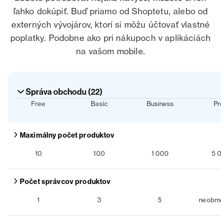
ľahko dokúpiť. Buď priamo od Shoptetu, alebo od
externých vývojárov, ktorí si môžu účtovať vlastné
poplatky. Podobne ako pri nákupoch v aplikáciách
na vašom mobile.
Správa obchodu (22)
Zbaliť sekciu
Free
Basic
Business
Pr
Zobraziť detail funkcie
Maximálny počet produktov
10
100
1 000
5 
Free
:
Basic
:
Business
:
Zobraziť detail funkcie
Počet správcov produktov
1
3
5
neobm
Free
:
Basic
:
Business
: