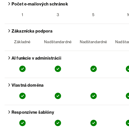
Zobraziť detail funkcie
Počet e-mailových schránok
1
3
5
1
Free
:
Basic
:
Business
:
Zobraziť detail funkcie
Zákaznícka podpora
Základné
Nadštandardné
Nadštandardné
Nadšta
Free
:
Basic
:
Business
:
Zobraziť detail funkcie
AI funkcie v administrácii
Free
:
Basic
:
Business
:
Zobraziť detail funkcie
Vlastná doména
Free
:
Basic
:
Business
:
Zobraziť detail funkcie
Responzívne šablóny
Free
:
Basic
:
Business
: