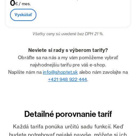
0
€ / mes.
Vyskúšať
Všetky ceny sú uvedené bez DPH 21 %.
Neviete si rady s výberom tarify?
Obráťte sa na nás a my vám pomôžeme vybrať
najvhodnejšiu tarifu pre váš e-shop.
Napíšte nám na
info@shoptet.sk
alebo nám zavolajte na
+421 948 922 444
.
Detailné porovnanie taríf
Každá tarifa ponúka určitú sadu funkcií. Keď
budete potrebovať nejaké navyše, môžete si ich