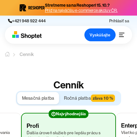
Stretneme sa na Reshoperi 15. 10.?
Príď na najväčšiu e-commerce akciu v ČR.
+421 948 922 444
Prihlásiť sa
Vyskúšajte
Cenník
Cenník
Mesačná platba
Ročná platba
zľava 10 %
Najvýhodnejšia
Enterp
Profi
ovania
Všetko p
Ďalšia úroveň služieb pre lepšiu prácu s