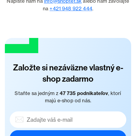
Napíšte nám na
info@shoptet.sk
alebo nám zavolajte
na
+421 948 922 444
.
Založte si nezáväzne vlastný e-
shop zadarmo
Staňte sa jedným z
47 735 podnikateľov
, ktorí
majú e-shop od nás.