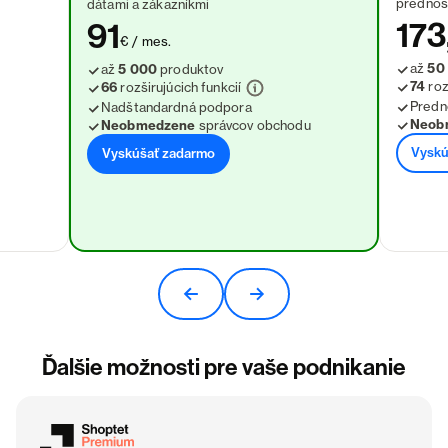
prednos
dátami a zákazníkmi
173
91
€ / mes.
až
50
až
5 000
produktov
74
roz
66
rozširujúcich funkcií
Predn
Nadštandardná podpora
Neob
Neobmedzene
správcov obchodu
Vyskú
Vyskúšať zadarmo
Ďalšie možnosti pre vaše podnikanie