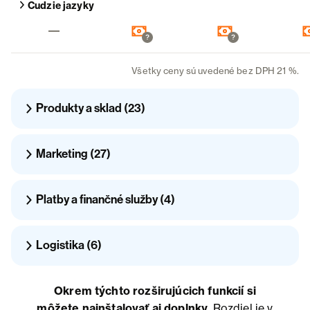
Zobraziť detail funkcie
Cudzie jazyky
Free
:
Basic
:
Business
:
?
?
Všetky ceny sú uvedené bez DPH 21 %.
Produkty a sklad (23)
Rozbaliť sekciu
Marketing (27)
Rozbaliť sekciu
Platby a finančné služby (4)
Rozbaliť sekciu
Logistika (6)
Rozbaliť sekciu
Okrem týchto rozširujúcich funkcií si
môžete nainštalovať aj doplnky.
Rozdiel je v