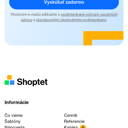
Vyskúšať zadarmo
Vložením e-mailu súhlasíte s
podmienkami ochrany osobných
údajov
a
všeobecnými obchodnými podmienkami
.
Informácie
Čo vieme
Cenník
Šablóny
Referencie
Nápoveda
Kariéra
4