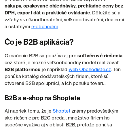
nákupy, opakované objednávky, prehľadné ceny bez
DPH, export dát a praktické ovládanie
. Dôležité sú aj
vzťahy s veľkoodberateľmi, veľkododávateľmi, dealermi
a ostatnými
e-obchodmi
.
Čo je B2B aplikácia?
Označenie B2B sa používa aj pre
softvérové riešenia
,
cez ktoré je možné veľkoobchodný model realizovať.
B2B platformou
je napríklad
web Obchodiště.cz
. Ten
ponúka katalóg dodávateľských firiem, ktoré sú
otvorené B2B spolupráci, a ich ponuku tovaru.
B2B a e-shop na Shoptete
Aj napriek tomu, že je
Shoptet
známy predovšetkým
ako riešenie pre B2C predaj, množstvo firiem ho
úspešne využíva aj v oblasti B2B, pretože ponúka