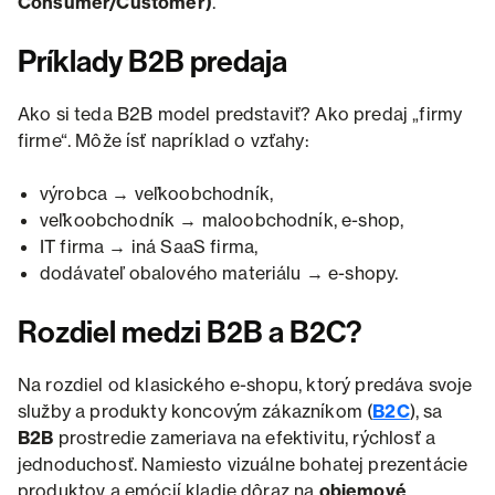
Consumer/Customer)
.
Príklady B2B predaja
Ako si teda B2B model predstaviť? Ako predaj „firmy
firme“. Môže ísť napríklad o vzťahy:
výrobca → veľkoobchodník,
veľkoobchodník → maloobchodník, e-shop,
IT firma → iná SaaS firma,
dodávateľ obalového materiálu → e-shopy.
Rozdiel medzi B2B a B2C?
Na rozdiel od klasického e-shopu, ktorý predáva svoje
služby a produkty koncovým zákazníkom (
B2C
), sa
B2B
prostredie zameriava na efektivitu, rýchlosť a
jednoduchosť. Namiesto vizuálne bohatej prezentácie
produktov a emócií kladie dôraz na
objemové