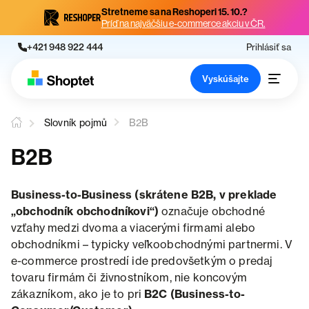
Stretneme sa na Reshoperi 15. 10.?
Príď na najväčšiu e-commerce akciu v ČR.
+421 948 922 444
Prihlásiť sa
Vyskúšajte
Slovník pojmů
B2B
B2B
Business-to-Business (skrátene B2B, v preklade
„obchodník obchodníkovi“)
označuje obchodné
vzťahy medzi dvoma a viacerými firmami alebo
obchodníkmi – typicky veľkoobchodnými partnermi. V
e-commerce prostredí ide predovšetkým o predaj
tovaru firmám či živnostníkom, nie koncovým
zákazníkom, ako je to pri
B2C (Business-to-