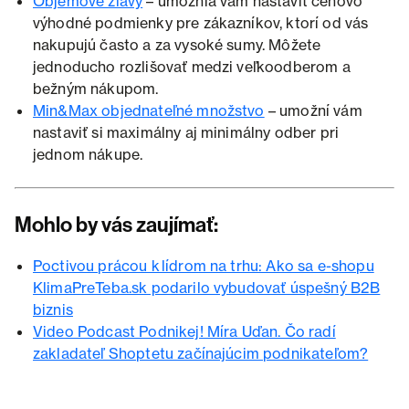
Objemové zľavy
– umožnia vám nastaviť cenovo
výhodné podmienky pre zákazníkov, ktorí od vás
nakupujú často a za vysoké sumy. Môžete
jednoducho rozlišovať medzi veľkoodberom a
bežným nákupom.
Min&Max objednateľné množstvo
– umožní vám
nastaviť si maximálny aj minimálny odber pri
jednom nákupe.
Mohlo by vás zaujímať:
Poctivou prácou k lídrom na trhu: Ako sa e-shopu
KlimaPreTeba.sk podarilo vybudovať úspešný B2B
biznis
Video Podcast Podnikej! Míra Uďan. Čo radí
zakladateľ Shoptetu začínajúcim podnikateľom?