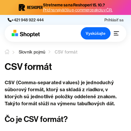
Stretneme sa na Reshoperi 15. 10.?
Príď na najväčšiu e-commerce akciu v ČR.
+421 948 922 444
Prihlásiť sa
Vyskúšajte
Slovník pojmů
CSV formát
CSV formát
CSV (Comma-separated values) je jednoduchý
súborový formát, ktorý sa skladá z riadkov, v
ktorých
sú jednotlivé položky oddelené znakom.
Takýto formát slúži na výmenu tabuľkových dát.
Čo je CSV formát?