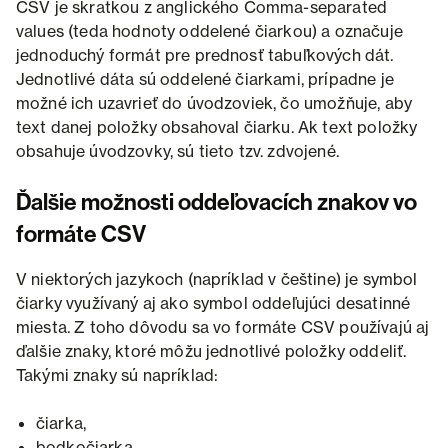
CSV je skratkou z anglického Comma-separated
values ​​(teda hodnoty oddelené čiarkou) a označuje
jednoduchý formát pre prednosť tabuľkových dát.
Jednotlivé dáta sú oddelené čiarkami, prípadne je
možné ich uzavrieť do úvodzoviek, čo umožňuje, aby
text danej položky obsahoval čiarku. Ak text položky
obsahuje úvodzovky, sú tieto tzv. zdvojené.
Ďalšie možnosti oddeľovacích znakov vo
formáte CSV
V niektorých jazykoch (napríklad v češtine) je symbol
čiarky využívaný aj ako symbol oddeľujúci desatinné
miesta. Z toho dôvodu sa vo formáte CSV používajú aj
ďalšie znaky, ktoré môžu jednotlivé položky oddeliť.
Takými znaky sú napríklad:
čiarka,
bodkočiarka,