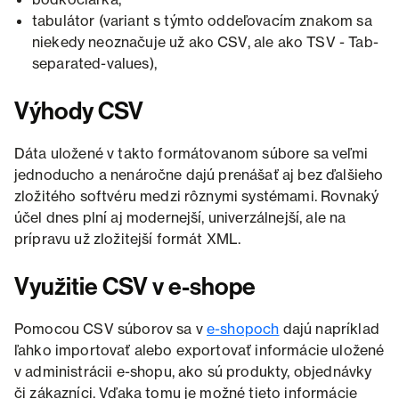
tabulátor (variant s týmto oddeľovacím znakom sa
niekedy neoznačuje už ako CSV, ale ako TSV - Tab-
separated-values),
Výhody CSV
Dáta uložené v takto formátovanom súbore sa veľmi
jednoducho a nenáročne dajú prenášať aj bez ďalšieho
zložitého softvéru medzi rôznymi systémami. Rovnaký
účel dnes plní aj modernejší, univerzálnejší, ale na
prípravu už zložitejší formát XML.
Využitie CSV v e-shope
Pomocou CSV súborov sa v
e-shopoch
dajú napríklad
ľahko importovať alebo exportovať informácie uložené
v administrácii e-shopu, ako sú produkty, objednávky
či zákazníci. Vďaka tomu je možné tieto informácie