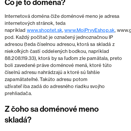
Čo je to doména?
Internetová doména čiže doménové meno je adresa
internetových stránok, teda
napríklad
www.shoptet.sk
,
www.MojPrvyEshop.sk
, www.
pod. Každý počítač je označený jednoznačnou IP
adresou (teda číselnou adresou, ktorá sa skladá z
niekoľkých častí oddelených bodkou, napríklad
88.208.119.33), ktorá by sa ľuďom zle pamätala, preto
boli zavedené práve doménové mená, ktoré túto
číselnú adresu nahrádzajú a ktoré sú ľahšie
zapamätateľné. Takúto adresu potom
užívateľ iba zadá do adresného riadku svojho
prehliadača.
Z čoho sa doménové meno
skladá?