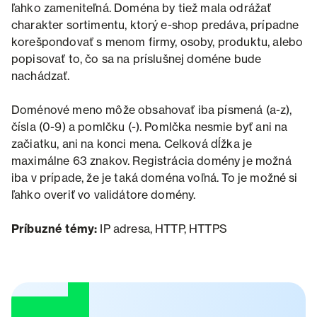
ľahko zameniteľná. Doména by tiež mala odrážať
charakter sortimentu, ktorý e-shop predáva, prípadne
korešpondovať s menom firmy, osoby, produktu, alebo
popisovať to, čo sa na príslušnej doméne bude
nachádzať.
Doménové meno môže obsahovať iba písmená (a-z),
čísla (0-9) a pomlčku (-). Pomlčka nesmie byť ani na
začiatku, ani na konci mena. Celková dĺžka je
maximálne 63 znakov. Registrácia domény je možná
iba v prípade, že je taká doména voľná. To je možné si
ľahko overiť vo validátore domény.
Príbuzné témy:
IP adresa, HTTP, HTTPS