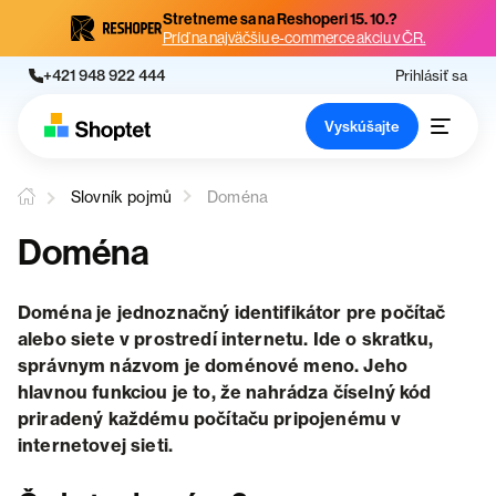
Stretneme sa na Reshoperi 15. 10.?
Príď na najväčšiu e-commerce akciu v ČR.
+421 948 922 444
Prihlásiť sa
Vyskúšajte
Slovník pojmů
Doména
Doména
Doména je jednoznačný identifikátor pre počítač
alebo siete v prostredí internetu. Ide o skratku,
správnym názvom je doménové meno. Jeho
hlavnou funkciou je to, že nahrádza číselný kód
priradený každému počítaču pripojenému v
internetovej sieti.