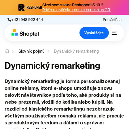
Stretneme sa na Reshoperi 15. 10.?
Príď na najväčšiu e-commerce akciu v ČR.
+421 948 922 444
Prihlásiť sa
Vyskúšajte
Slovník pojmů
Dynamický remarketing
Dynamický remarketing
Dynamický remarketing je forma personalizovanej
online reklamy, ktorá e-shopu umožňuje znovu
osloviť návštevníkov podľa toho, aké produkty si na
webe prezerali, vložili do košíka alebo kúpili. Na
rozdiel od klasického remarketingu nezobrazuje
všetkým používateľom rovnakú reklamu, ale pracuje
s produktovým feedom a dátami o správaní