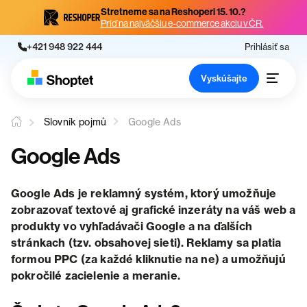
Stretneme sa na Reshoperi 15. 10.?
Príď na najväčšiu e-commerce akciu v ČR.
+421 948 922 444
Prihlásiť sa
Vyskúšajte
Slovník pojmů
Google Ads
Google Ads
Google Ads je reklamný systém, ktorý umožňuje
zobrazovať textové aj grafické inzeráty na váš web a
produkty vo vyhľadávači Google a na ďalších
stránkach (tzv. obsahovej sieti). Reklamy sa platia
formou PPC (za každé kliknutie na ne) a umožňujú
pokročilé zacielenie a meranie.