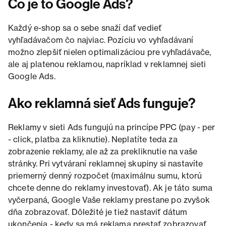
Čo je to Google Ads?
Každý e-shop sa o sebe snaží dať vedieť
vyhľadávačom čo najviac. Pozíciu vo vyhľadávaní
možno zlepšiť nielen optimalizáciou pre vyhľadávače,
ale aj platenou reklamou, napríklad v reklamnej sieti
Google Ads.
Ako reklamná sieť Ads funguje?
Reklamy v sieti Ads fungujú na princípe PPC (pay - per
- click, platba za kliknutie). Neplatíte teda za
zobrazenie reklamy, ale až za prekliknutie na vaše
stránky. Pri vytváraní reklamnej skupiny si nastavíte
priemerný denný rozpočet (maximálnu sumu, ktorú
chcete denne do reklamy investovať). Ak je táto suma
vyčerpaná, Google Vaše reklamy prestane po zvyšok
dňa zobrazovať. Dôležité je tiež nastaviť dátum
ukončenia - kedy sa má reklama prestať zobrazovať.