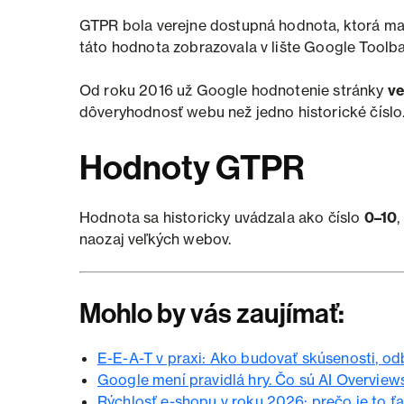
GTPR bola verejne dostupná hodnota, ktorá ma
táto hodnota zobrazovala v lište Google Toolbar
Od roku 2016 už Google hodnotenie stránky
ve
dôveryhodnosť webu než jedno historické číslo
Hodnoty GTPR
Hodnota sa historicky uvádzala ako číslo
0–10
,
naozaj veľkých webov.
Mohlo by vás zaujímať:
E-E-A-T v praxi: Ako budovať skúsenosti, odb
Google mení pravidlá hry. Čo sú AI Overview
Rýchlosť e-shopu v roku 2026: prečo je to ť