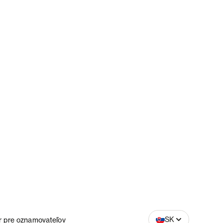
CZ
SK
r pre oznamovateľov