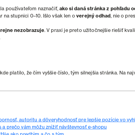
la používateľom naznačiť,
ako si daná stránka z pohľadu 
 na stupnici 0–10. Išlo však len o
verejný odhad
, nie o pr
rejne nezobrazuje
. V praxi je preto užitočnejšie riešiť k
.
 kde platilo, že čím vyššie číslo, tým silnejšia stránka. Na
ornosť, autoritu a dôveryhodnosť pre lepšie pozície vo vyh
s a prečo vám môžu znížiť návštevnosť e-shopu
ažšie ako predtým a čo s tým