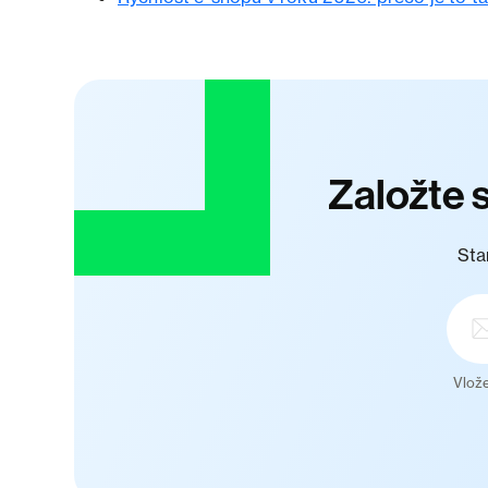
Založte 
Sta
Vlože