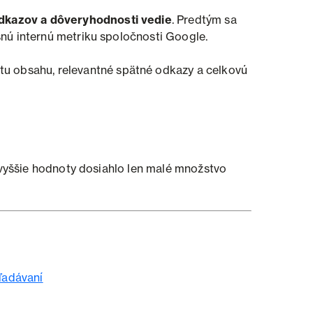
odkazov a dôveryhodnosti vedie
. Predtým sa
esnú internú metriku spoločnosti Google.
valitu obsahu, relevantné spätné odkazy a celkovú
 najvyššie hodnoty dosiahlo len malé množstvo
ľadávaní