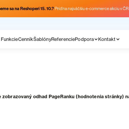
eme sa na Reshoperi 15. 10.?
Príď na najväčšiu e-commerce akciu v ČR
Funkcie
Cenník
Šablóny
Referencie
Podpora
Kontakt
 zobrazovaný odhad PageRanku (hodnotenia stránky) na s