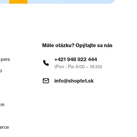
Máte otázku? Opýtajte sa nás
+421 948 922 444
opers
(Pon - Pia 8:00 – 18:30)
p
info@shoptet.sk
um
erce