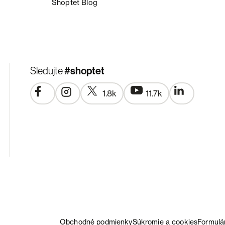
Shoptet Blog
#shoptet
Sledujte
1.8k
11.7k
Obchodné podmienky
Súkromie a cookies
Formulá