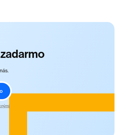
p zadarmo
nás.
o
cnými