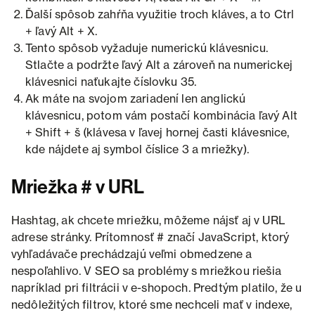
Ďalší spôsob zahŕňa využitie troch kláves, a to Ctrl
+ ľavý Alt + X.
Tento spôsob vyžaduje numerickú klávesnicu.
Stlačte a podržte ľavý Alt a zároveň na numerickej
klávesnici naťukajte číslovku 35.
Ak máte na svojom zariadení len anglickú
klávesnicu, potom vám postačí kombinácia ľavý Alt
+ Shift + š (klávesa v ľavej hornej časti klávesnice,
kde nájdete aj symbol číslice 3 a mriežky).
Mriežka # v URL
Hashtag, ak chcete mriežku, môžeme nájsť aj v URL
adrese stránky. Prítomnosť # značí JavaScript, ktorý
vyhľadávače prechádzajú veľmi obmedzene a
nespoľahlivo. V SEO sa problémy s mriežkou riešia
napríklad pri filtrácii v e-shopoch. Predtým platilo, že u
nedôležitých filtrov, ktoré sme nechceli mať v indexe,