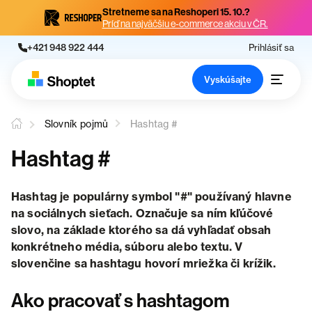
Stretneme sa na Reshoperi 15. 10.?
Príď na najväčšiu e-commerce akciu v ČR.
+421 948 922 444
Prihlásiť sa
Vyskúšajte
Slovník pojmů
Hashtag #
Hashtag #
Hashtag je populárny symbol "#" používaný hlavne
na sociálnych sieťach. Označuje sa ním kľúčové
slovo, na základe ktorého sa dá vyhľadať obsah
konkrétneho média, súboru alebo textu. V
slovenčine sa hashtagu hovorí mriežka či krížik.
Ako pracovať s hashtagom