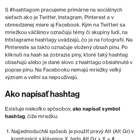
S #hashtagom pracujeme primárne na sociálnych
sieťach ako je Twitter, Instagram, Pinterest a v
obmedzenej miere aj Facebook. Kým na Twitteri sa
mriežkou väčšinov označujú témy či skupiny ľudí, na
Intstagrame hashtagy uvádzajú, čo je na fotografii. Na
Pintereste sa takto označuje vložený obsah pinu. Po
kliknutí na hash sa zobrazia piny, ktoré taký hashtag
obsahujú alebo je dané slovo z hashtagu obsiahnuté v
popise pinu. Na Facebooku nemajú mriežky veľký
význam a veľmi sa nepoužívajú.
Ako napísať hashtag
Existuje niekoľko spôsobov,
ako napísať symbol
hashtag
, čiže mriežku:
Najjednoduchší spôsob je použiť pravý Alt (Alt Gr) v
kombinácii s klávesov X, teda Alt Gr + X = #.