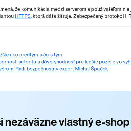
amená, že komunikácia medzi serverom a používateľom nie 
riantou
HTTPS
, ktorá dáta šifruje. Zabezpečený protokol 
ažšie ako predtým a čo s tým
ornosť, autoritu a dôveryhodnosť pre lepšie pozície vo vyh
lvérom. Radí bezpečnostný expert Michal Špaček
si nezáväzne vlastný e-sho