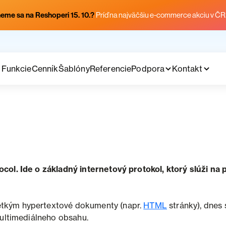
eme sa na Reshoperi 15. 10.?
Príď na najväčšiu e-commerce akciu v ČR
Funkcie
Cenník
Šablóny
Referencie
Podpora
Kontakt
ocol. Ide o základný internetový protokol, ktorý slúži 
tkým hypertextové dokumenty (napr.
HTML
stránky), dnes 
multimediálneho obsahu.