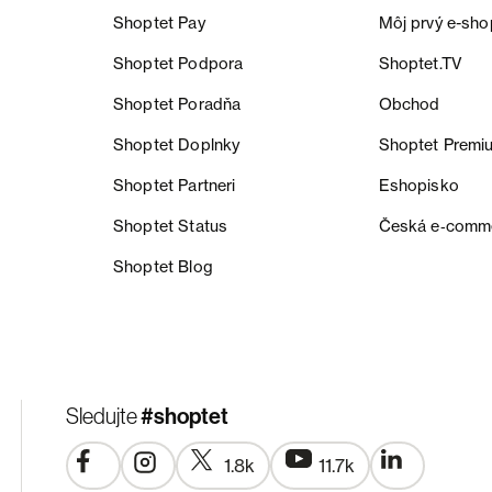
Shoptet Pay
Môj prvý e-sho
Shoptet Podpora
Shoptet.TV
Shoptet Poradňa
Obchod
Shoptet Doplnky
Shoptet Premi
Shoptet Partneri
Eshopisko
Shoptet Status
Česká e‑comm
Shoptet Blog
#shoptet
Sledujte
1.8k
11.7k