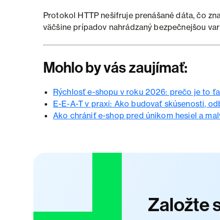
Protokol HTTP nešifruje prenášané dáta, čo zn
väčšine prípadov nahrádzaný bezpečnejšou va
Mohlo by vás zaujímať:
Rýchlosť e-shopu v roku 2026: prečo je to ť
E-E-A-T v praxi: Ako budovať skúsenosti, odb
Ako chrániť e-shop pred únikom hesiel a ma
Založte 