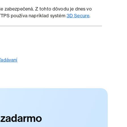
je zabezpečená. Z tohto dôvodu je dnes vo
HTTPS používa napríklad systém
3D Secure
.
ľadávaní
p zadarmo