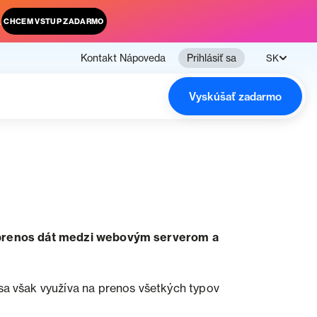
.
CHCEM VSTUP ZADARMO
Kontakt
Nápoveda
Prihlásiť sa
SK
Vyskúšať zadarmo
na prenos dát medzi webovým serverom a
sa však využíva na prenos všetkých typov