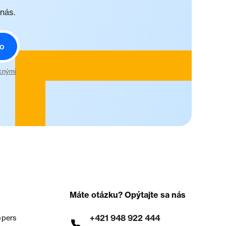
 nás.
o
cnými
Máte otázku? Opýtajte sa nás
+421 948 922 444
opers