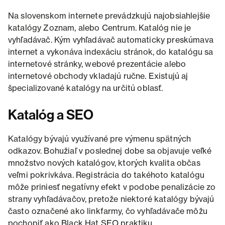
Na slovenskom internete prevádzkujú najobsiahlejšie
katalógy Zoznam, alebo Centrum. Katalóg nie je
vyhľadávač. Kým vyhľadávač automaticky preskúmava
internet a vykonáva indexáciu stránok, do katalógu sa
internetové stránky, webové prezentácie alebo
internetové obchody vkladajú ručne. Existujú aj
špecializované katalógy na určitú oblasť.
Katalóg a SEO
Katalógy bývajú využívané pre výmenu spätných
odkazov. Bohužiaľ v poslednej dobe sa objavuje veľké
množstvo nových katalógov, ktorých kvalita občas
veľmi pokrivkáva. Registrácia do takéhoto katalógu
môže priniesť negatívny efekt v podobe penalizácie zo
strany vyhľadávačov, pretože niektoré katalógy bývajú
často označené ako linkfarmy, čo vyhľadávače môžu
pochopiť ako Black Hat SEO praktiku.