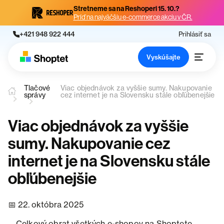
Stretneme sa na Reshoperi 15. 10.?
Príď na najväčšiu e-commerce akciu v ČR.
+421 948 922 444
Prihlásiť sa
Vyskúšajte
Tlačové
Viac objednávok za vyššie sumy. Nakupovanie
správy
cez internet je na Slovensku stále obľúbenejšie
Viac objednávok za vyššie
sumy. Nakupovanie cez
internet je na Slovensku stále
obľúbenejšie
22. októbra 2025
Celkový obrat všetkých e-shopov na Shoptete