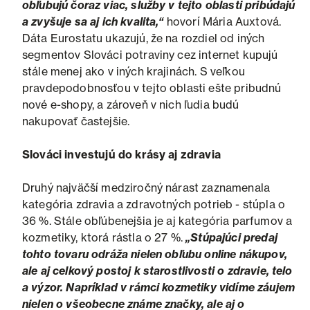
obľubujú čoraz viac, služby v tejto oblasti pribúdajú
a zvyšuje sa aj ich kvalita,“
hovorí Mária Auxtová.
Dáta Eurostatu ukazujú, že na rozdiel od iných
segmentov Slováci potraviny cez internet kupujú
stále menej ako v iných krajinách. S veľkou
pravdepodobnosťou v tejto oblasti ešte pribudnú
nové e-shopy, a zároveň v nich ľudia budú
nakupovať častejšie.
Slováci investujú do krásy aj zdravia
Druhý najväčší medziročný nárast zaznamenala
kategória zdravia a zdravotných potrieb - stúpla o
36 %. Stále obľúbenejšia je aj kategória parfumov a
kozmetiky, ktorá rástla o 27 %.
„Stúpajúci predaj
tohto tovaru odráža nielen obľubu online nákupov,
ale aj celkový postoj k starostlivosti o zdravie, telo
a výzor. Napríklad v rámci kozmetiky vidíme záujem
nielen o všeobecne známe značky, ale aj o