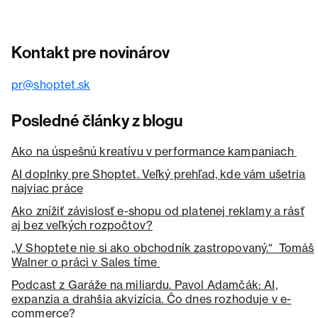
Kontakt pre novinárov
pr@shoptet.sk
Posledné články z blogu
Ako na úspešnú kreatívu v performance kampaniach
AI doplnky pre Shoptet. Veľký prehľad, kde vám ušetria
najviac práce
Ako znížiť závislosť e-shopu od platenej reklamy a rásť
aj bez veľkých rozpočtov?
„V Shoptete nie si ako obchodník zastropovaný.“ Tomáš
Walner o práci v Sales tíme
Podcast z Garáže na miliardu. Pavol Adamčák: AI,
expanzia a drahšia akvizícia. Čo dnes rozhoduje v e-
commerce?