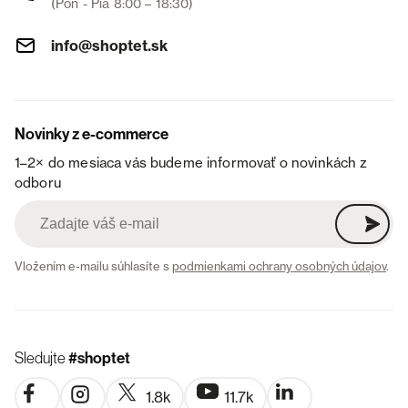
(Pon - Pia 8:00 – 18:30)
info@shoptet.sk
Novinky z e-commerce
1–2× do mesiaca vás budeme informovať o novinkách z
odboru
Vložením e-mailu súhlasíte s
podmienkami ochrany osobných údajov
.
Sledujte
#shoptet
1.8k
11.7k