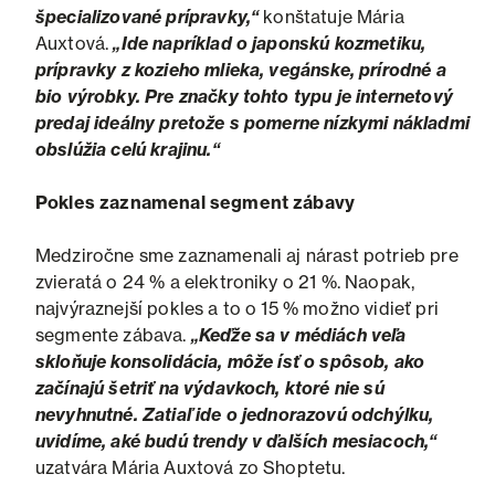
špecializované prípravky,“
konštatuje Mária
Auxtová.
„Ide napríklad o japonskú kozmetiku,
prípravky z kozieho mlieka, vegánske, prírodné a
bio výrobky. Pre značky tohto typu je internetový
predaj ideálny pretože s pomerne nízkymi nákladmi
obslúžia celú krajinu.“
Pokles zaznamenal segment zábavy
Medziročne sme zaznamenali aj nárast potrieb pre
zvieratá o 24 % a elektroniky o 21 %. Naopak,
najvýraznejší pokles a to o 15 % možno vidieť pri
segmente zábava.
„Keďže sa v médiách veľa
skloňuje konsolidácia, môže ísť o spôsob, ako
začínajú šetriť na výdavkoch, ktoré nie sú
nevyhnutné. Zatiaľ ide o jednorazovú odchýlku,
uvidíme, aké budú trendy v ďalších mesiacoch,“
uzatvára Mária Auxtová zo Shoptetu.