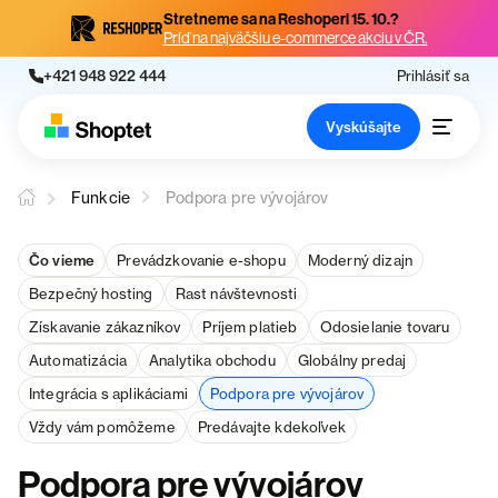
Stretneme sa na Reshoperi 15. 10.?
Príď na najväčšiu e-commerce akciu v ČR.
+421 948 922 444
Prihlásiť sa
Vyskúšajte
Funkcie
Podpora pre vývojárov
Čo vieme
Prevádzkovanie e-shopu
Moderný dizajn
Bezpečný hosting
Rast návštevnosti
Získavanie zákazníkov
Príjem platieb
Odosielanie tovaru
Automatizácia
Analytika obchodu
Globálny predaj
Integrácia s aplikáciami
Podpora pre vývojárov
Vždy vám pomôžeme
Predávajte kdekoľvek
Podpora pre vývojárov