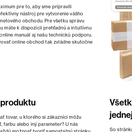
ximum pre to, aby sme pripravili
fektívny nástroj pre vytvorenie vášho
rnetového obchodu. Pre všetku správu
 máte k dispozícii prehľadnú a intuitívnu
 online manuál aj našu technickú podporu.
vovať online obchod tak zvládne skutočne
 produktu
Všetk
jedne
ť tovar, u ktorého si zákazníci môžu
ť, farbu alebo iný parameter? U nás
So stránk
aždú možnosť tvoriť samostatnú stránku,