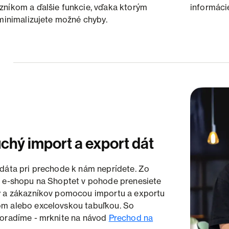
zníkom a ďalšie funkcie, vďaka ktorým
informáci
 minimalizujete možné chyby.
hý import a export dát
dáta pri prechode k nám neprídete. Zo
o e-shopu na Shoptet v pohode prenesiete
y a zákazníkov pomocou importu a exportu
m alebo excelovskou tabuľkou. So
poradíme - mrknite na návod
Prechod na