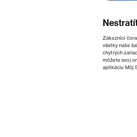
Nestratí
Zákazníci čora
všetky naše ša
chytrých zaria
môžete svoj on
aplikáciu Môj 