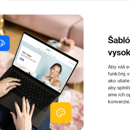
Šabló
vysok
Aby váš e
funkčný, 
ako uliate
aby splni
sme ich op
konverzie