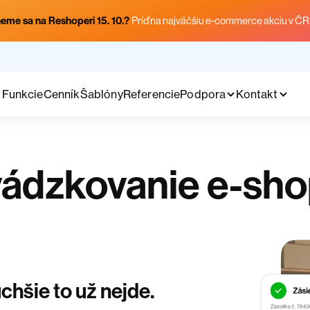
eme sa na Reshoperi 15. 10.?
Príď na najväčšiu e-commerce akciu v ČR
Funkcie
Cenník
Šablóny
Referencie
Podpora
Kontakt
vádzkovanie e-sh
hšie to už nejde.