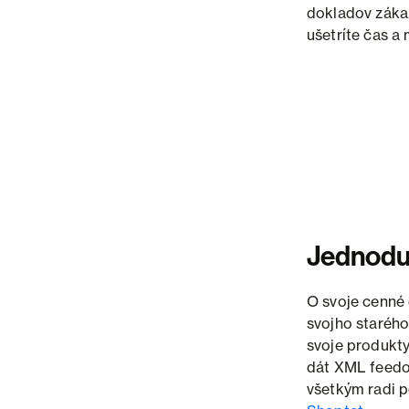
dokladov záka
ušetríte čas a
Jednoduc
O svoje cenné 
svojho staréh
svoje produkt
dát XML feedo
všetkým radi 