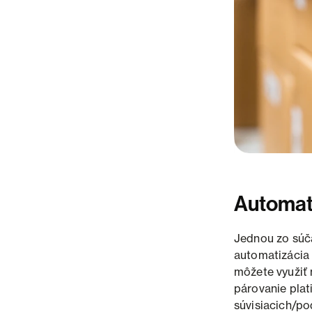
Automat
Jednou zo súča
automatizácia 
môžete využiť
párovanie plat
súvisiacich/po