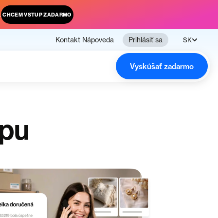
.
CHCEM VSTUP ZADARMO
Kontakt
Nápoveda
Prihlásiť sa
SK
Vyskúšať zadarmo
opu