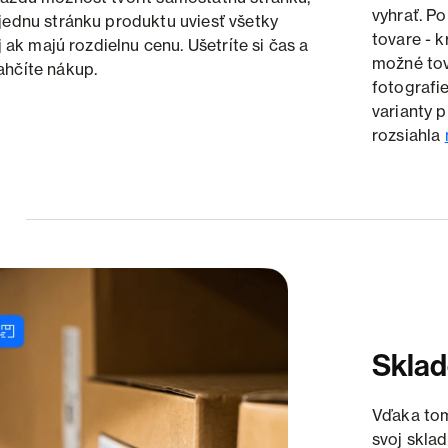
vyhrať. P
jednu stránku produktu uviesť všetky
tovare - k
aj ak majú rozdielnu cenu. Ušetríte si čas a
možné tov
ahčíte nákup.
fotografi
varianty 
rozsiahla
Sklad
Vďaka tom
svoj skla