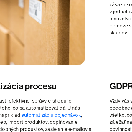
zákazníko
v jednotli
množstvo 
pomôže s 
skladov.
izácia procesu
GDP
stí efektívnej správy e-shopu je
Vždy vás 
toho, čo sa automatizovať dá. U nás
podobne a
 napríklad
automatizáciu objednávok
,
všetko, č
ieb, import produktov, doplňovanie
záležať na
dobných produktov, zasielanie e-mailov a
povinnost