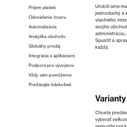
Urobili sme ma
Príjem platieb
jednoduchý a e
Odosielanie tovaru
vlastného inte
svojho obchodu
Automatizácia
administráciu,
Analytika obchodu
Spustiť a spra
Globálny predaj
každý.
Integrácia s aplikáciami
Podpora pre vývojárov
Vždy vám pomôžeme
Predávajte kdekoľvek
Varianty
Chcete predáva
vyberať veľkos
nemusíte pre k