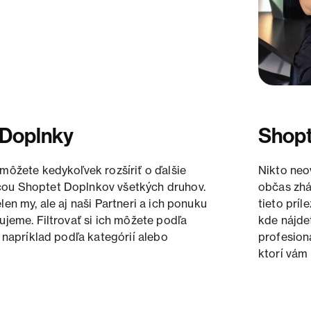
 Doplnky
Shopt
 môžete kedykoľvek rozšíriť o ďalšie
Nikto neo
ou Shoptet Doplnkov všetkých druhov.
občas zhá
len my, ale aj naši Partneri a ich ponuku
tieto príl
rujeme. Filtrovať si ich môžete podľa
kde nájde
ž napríklad podľa kategórií alebo
profesion
ktorí vám