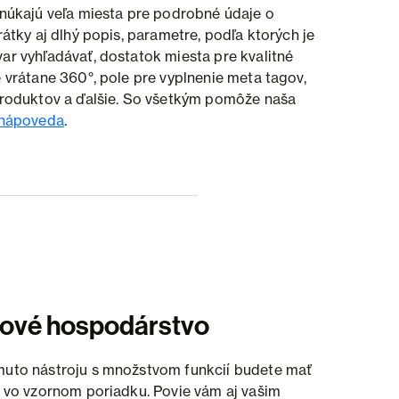
onúkajú veľa miesta pre podrobné údaje o
rátky aj dlhý popis, parametre, podľa ktorých je
ar vyhľadávať, dostatok miesta pre kvalitné
e vrátane 360°, pole pre vyplnenie meta tagov,
produktov a ďalšie. So všetkým pomôže naša
nápoveda
.
ové hospodárstvo
uto nástroju s množstvom funkcií budete mať
d vo vzornom poriadku. Povie vám aj vašim