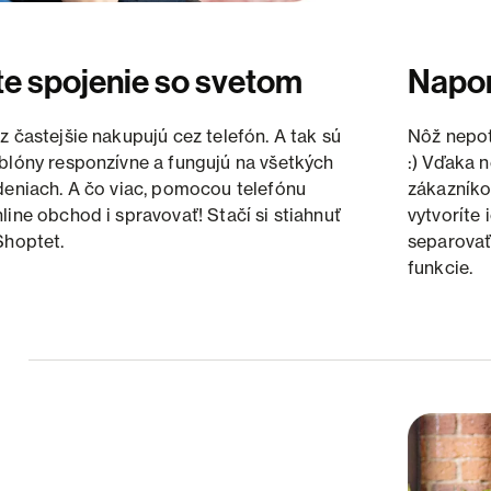
te spojenie so svetom
Napor
z častejšie nakupujú cez telefón. A tak sú
Nôž nepot
blóny responzívne a fungujú na všetkých
:) Vďaka 
deniach. A čo viac, pomocou telefónu
zákazníko
line obchod i spravovať! Stačí si stiahnuť
vytvoríte
Shoptet.
separovať
funkcie.